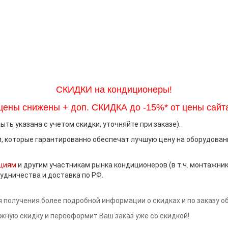
СКИДКИ на кондиционеры!
цены снижены + доп. СКИДКА до -15%* от цены сайт
ть указана с учетом скидки, уточняйте при заказе).
 которые гарантированно обеспечат лучшую цену на оборудован
циям
и другим участникам рынка кондиционеров (в т.ч. монтажн
удничества и доставка по РФ.
я получения более подробной информации о скидках и по заказу о
ную скидку и переоформит Ваш заказ уже со скидкой!