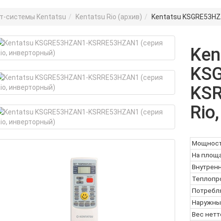
т-системы Kentatsu
Kentatsu Rio (архив)
Kentatsu KSGRE53HZ
Ken
KS
KSR
Rio
Мощност
На площа
Внутренн
Теплопро
Потребл
Наружны
Вес нетто