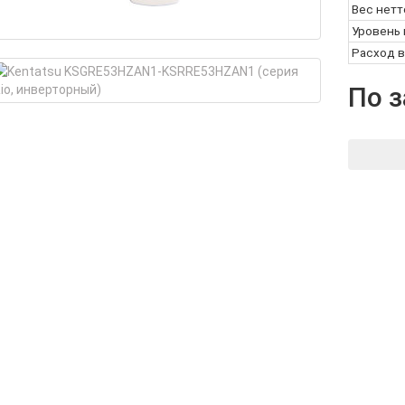
Вес нетто
Уровень
Расход 
По 