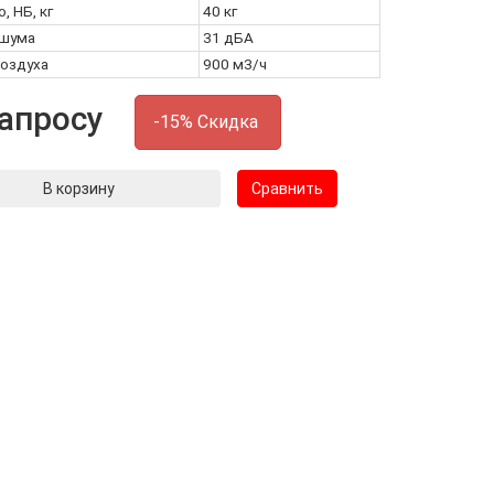
, НБ, кг
40 кг
 шума
31 дБА
воздуха
900 м3/ч
запросу
-15% Скидка
В корзину
Сравнить